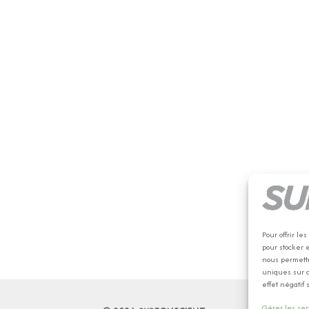
Pour offrir l
pour stocker 
nous permettr
uniques sur c
effet négatif 
Gérer les ser