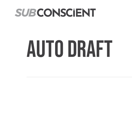
Passer
au
contenu
principal
Auto Draft