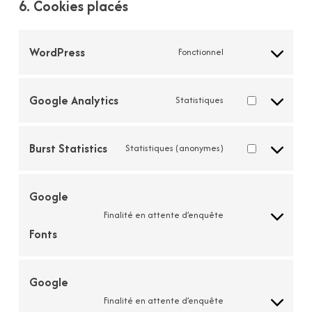
6. Cookies placés
WordPress
Fonctionnel
Consent
to
service
Google Analytics
Statistiques
wordpress
Consent
to
service
Burst Statistics
Statistiques (anonymes)
google-
Consent
analytics
to
service
Google
burst-
statistics
Finalité en attente d’enquête
Consent
Fonts
to
service
google-
fonts
Google
Finalité en attente d’enquête
Consent