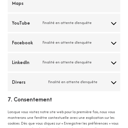
Maps
to
service
google-
maps
YouTube
Finalité en attente d’enquête
Consent
to
service
Facebook
Finalité en attente d’enquête
youtube
Consent
to
service
LinkedIn
Finalité en attente d’enquête
facebook
Consent
to
service
Divers
Finalité en attente d’enquête
linkedin
Consent
to
service
7. Consentement
divers
Lorsque vous visitez notre site web pour la première fois, nous vous
montrerons une fenêtre contextuelle avec une explication sur les
cookies. Dès que vous cliquez sur « Enregistrer les préférences » vous