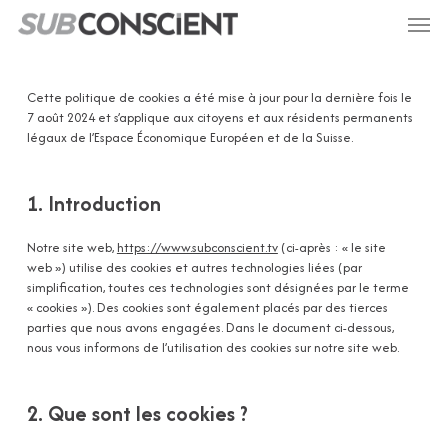
Passer
Menu
au
contenu
principal
Cette politique de cookies a été mise à jour pour la dernière fois le
7 août 2024 et s’applique aux citoyens et aux résidents permanents
légaux de l’Espace Économique Européen et de la Suisse.
1. Introduction
Notre site web,
https://www.subconscient.tv
(ci-après : « le site
web ») utilise des cookies et autres technologies liées (par
simplification, toutes ces technologies sont désignées par le terme
« cookies »). Des cookies sont également placés par des tierces
parties que nous avons engagées. Dans le document ci-dessous,
nous vous informons de l’utilisation des cookies sur notre site web.
2. Que sont les cookies ?