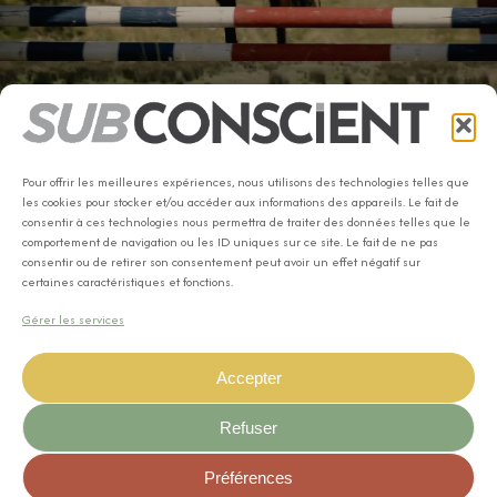
Next Project
Pour offrir les meilleures expériences, nous utilisons des technologies telles que
TOUS À CHEVAL
les cookies pour stocker et/ou accéder aux informations des appareils. Le fait de
consentir à ces technologies nous permettra de traiter des données telles que le
comportement de navigation ou les ID uniques sur ce site. Le fait de ne pas
consentir ou de retirer son consentement peut avoir un effet négatif sur
certaines caractéristiques et fonctions.
Gérer les services
Accepter
© 2024
SUB
CONSCIENT
Refuser
All rights reserved - Artwork by
Kart Gable
Préférences