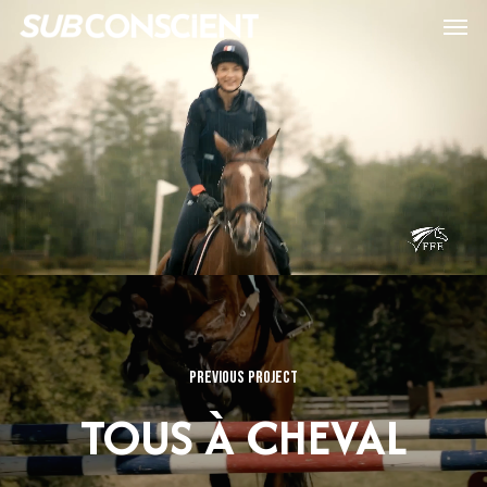
Passer
Menu
au
contenu
principal
Previous Project
TOUS À CHEVAL