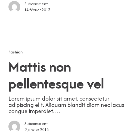
Subconscient
14 février 2013
Mattis
non
pellentesque
Fashion
vel
Mattis non
pellentesque vel
Lorem ipsum dolor sit amet, consectetur
adipiscing elit. Aliquam blandit diam nec lacus
congue imperdiet.…
Subconscient
9 janvier 2013