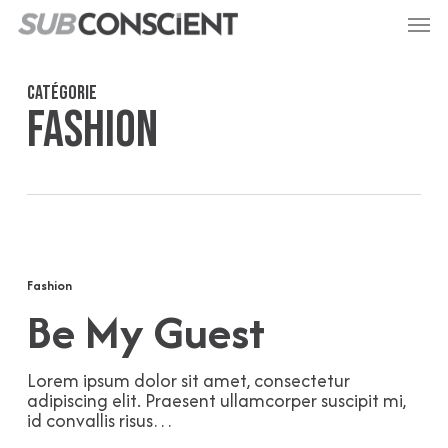
Passer
Menu
au
contenu
principal
Catégorie
Fashion
Be
My
Guest
Fashion
Be My Guest
Lorem ipsum dolor sit amet, consectetur
adipiscing elit. Praesent ullamcorper suscipit mi,
id convallis risus…