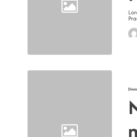
Lor
Pra
Nulla
fringilla
magna
Dini
N