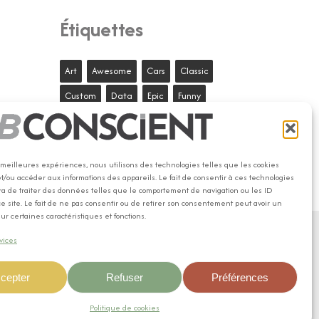
Étiquettes
Art
Awesome
Cars
Classic
Custom
Data
Epic
Funny
Gaming Tips
Music
Photography
Standard
ThemeNectar
Videos
es meilleures expériences, nous utilisons des technologies telles que les cookies
Wordpress
et/ou accéder aux informations des appareils. Le fait de consentir à ces technologies
a de traiter des données telles que le comportement de navigation ou les ID
e site. Le fait de ne pas consentir ou de retirer son consentement peut avoir un
sur certaines caractéristiques et fonctions.
vices
cepter
Refuser
Préférences
Politique de cookies