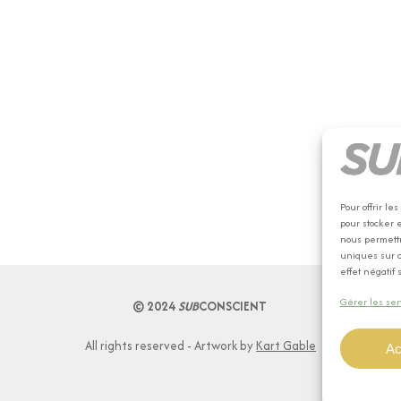
Pour offrir l
pour stocker 
nous permettr
uniques sur c
effet négatif 
Gérer les ser
© 2024
SUB
CONSCIENT
All rights reserved - Artwork by
Kart Gable
Ac