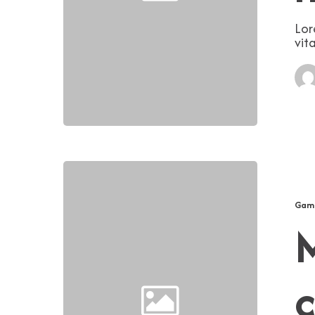
Lor
vit
Magna
fringilla
condime
Gam
M