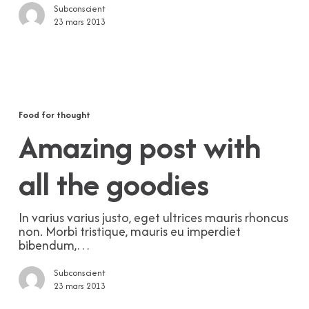
Subconscient
23 mars 2013
Amazing
post
with
Food for thought
all
Amazing post with
the
goodies
all the goodies
In varius varius justo, eget ultrices mauris rhoncus
non. Morbi tristique, mauris eu imperdiet
bibendum,…
Subconscient
23 mars 2013