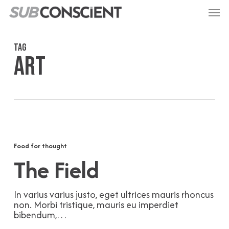
Passer
Menu
au
contenu
principal
Tag
Art
The
Field
Food for thought
The Field
In varius varius justo, eget ultrices mauris rhoncus
non. Morbi tristique, mauris eu imperdiet
bibendum,…